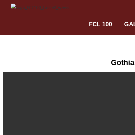
FCL 100
GA
Gothia